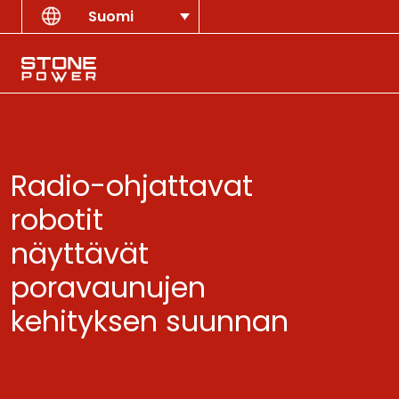
Skip to content
Suomi
Main Navigation
Radio-ohjattavat
robotit
näyttävät
poravaunujen
kehityksen suunnan