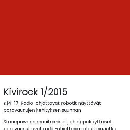
Kivirock 1/2015
s.14–17: Radio-ohjattavat robotit näyttävät
poravaunujen kehityksen suunnan
Stonepowerin monitoimiset ja helppokäyttöiset
poravaunut ovat radio-ohjattavia robotteja, jotka