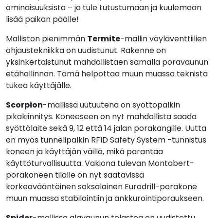
ominaisuuksista – ja tule tutustumaan ja kuulemaan
lisää paikan päälle!
Malliston pienimmän
Termite
-mallin väyläventtiilien
ohjaustekniikka on uudistunut. Rakenne on
yksinkertaistunut mahdollistaen samalla poravaunun
etähallinnan. Tämä helpottaa muun muassa teknistä
tukea käyttäjälle.
Scorpion
-mallissa uutuutena on syöttöpalkin
pikakiinnitys. Koneeseen on nyt mahdollista saada
syöttölaite sekä 9, 12 että 14 jalan porakangille. Uutta
on myös tunnelipalkin RFID Safety System -tunnistus
koneen ja käyttäjän väillä, mikä parantaa
käyttöturvallisuutta. Vakiona tulevan Montabert-
porakoneen tilalle on nyt saatavissa
korkeavääntöinen saksalainen Eurodrill-porakone
muun muassa stabilointiin ja ankkurointiporaukseen.
Spider
-mallissa alavaunun telastoa on uudistettu.