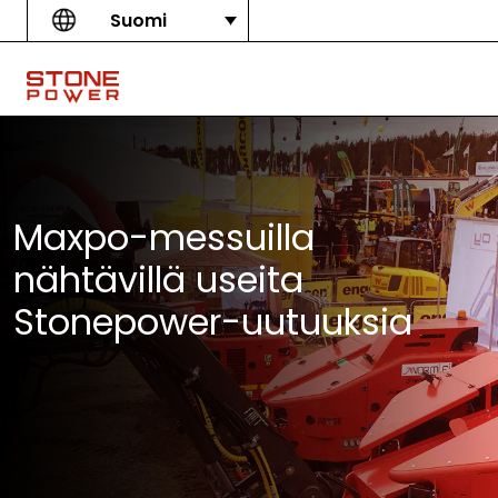
Skip to content
Suomi
Main Navigation
Maxpo-messuilla
nähtävillä useita
Stonepower-uutuuksia